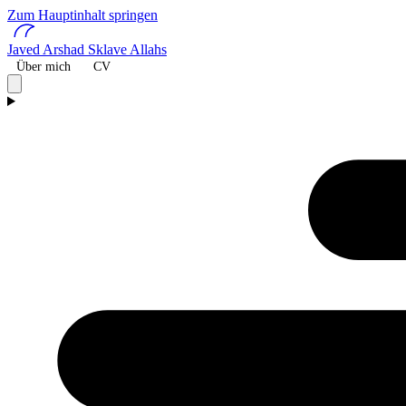
Zum Hauptinhalt springen
Javed Arshad
Sklave Allahs
Über mich
CV