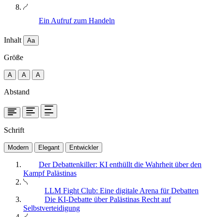
Ein Aufruf zum Handeln
Inhalt
Aa
Größe
A
A
A
Abstand
Schrift
Modern
Elegant
Entwickler
Der Debattenkiller: KI enthüllt die Wahrheit über den
Kampf Palästinas
LLM Fight Club: Eine digitale Arena für Debatten
Die KI-Debatte über Palästinas Recht auf
Selbstverteidigung