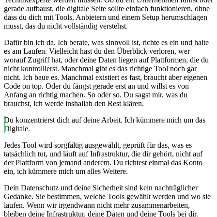
gerade aufbaust, die digitale Seite sollte einfach funktionieren, ohne
dass du dich mit Tools, Anbietern und einem Setup herumschlagen
musst, das du nicht vollständig verstehst.
Dafür bin ich da. Ich berate, was sinnvoll ist, richte es ein und halte
es am Laufen. Vielleicht hast du den Überblick verloren, wer
worauf Zugriff hat, oder deine Daten liegen auf Plattformen, die du
nicht kontrollierst. Manchmal gibt es das richtige Tool noch gar
nicht. Ich baue es. Manchmal existiert es fast, braucht aber eigenen
Code on top. Oder du fängst gerade erst an und willst es von
Anfang an richtig machen. So oder so. Du sagst mir, was du
brauchst, ich werde inshallah den Rest klären.
Du konzentrierst dich auf deine Arbeit. Ich kümmere mich um das
Digitale.
Jedes Tool wird sorgfältig ausgewählt, geprüft für das, was es
tatsächlich tut, und läuft auf Infrastruktur, die dir gehört, nicht auf
der Plattform von jemand anderem. Du richtest einmal das Konto
ein, ich kümmere mich um alles Weitere.
Dein Datenschutz und deine Sicherheit sind kein nachträglicher
Gedanke. Sie bestimmen, welche Tools gewählt werden und wo sie
laufen. Wenn wir irgendwann nicht mehr zusammenarbeiten,
bleiben deine Infrastruktur, deine Daten und deine Tools bei dir.