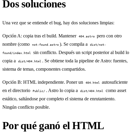
Dos soluciones
Una vez que se entiende el bug, hay dos soluciones limpias:
Opción A: copia tras el build.
Mantener
pero con otro
404.astro
nombre (como
). Se compila a
not-found.astro
dist/not-
sin conflicto. Después un script posterior al build lo
found/index.html
copia a
. Se obtiene toda la pipeline de Astro: fuentes,
dist/404.html
sistema de temas, componentes compartidos.
Opción B: HTML independiente.
Poner un
autosuficiente
404.html
en el directorio
. Astro lo copia a
como asset
Public/
dist/404.html
estático, saltándose por completo el sistema de enrutamiento.
Ningún conflicto posible.
Por qué ganó el HTML