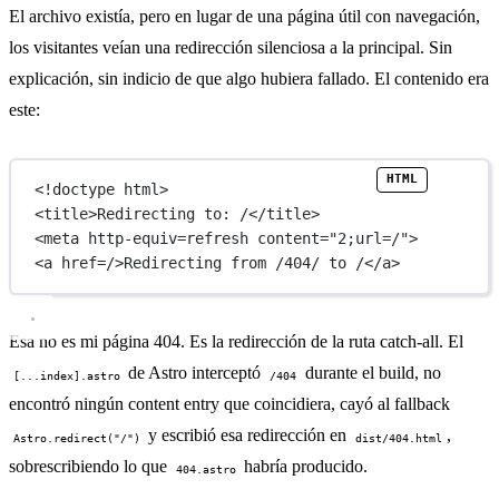
El archivo existía, pero en lugar de una página útil con navegación,
los visitantes veían una redirección silenciosa a la principal. Sin
explicación, sin indicio de que algo hubiera fallado. El contenido era
este:
<!
doctype
html
>
<
title
>Redirecting to: /</
title
>
<
meta
http-equiv
=
refresh
content
=
"2;url=/"
>
<
a
href
=
/
>Redirecting from /404/ to /</
a
>
Esa no es mi página 404. Es la redirección de la ruta catch-all. El
de Astro interceptó
durante el build, no
[...index].astro
/404
encontró ningún content entry que coincidiera, cayó al fallback
y escribió esa redirección en
,
Astro.redirect("/")
dist/404.html
sobrescribiendo lo que
habría producido.
404.astro