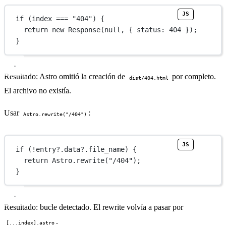
if
 (index 
===
"404"
) {
return
new
Response
(
null
, { status: 
404
 });
}
Resultado: Astro omitió la creación de
por completo.
dist/404.html
El archivo no existía.
Usar
:
Astro.rewrite("/404")
if
 (
!
entry?.data?.file_name) {
return
 Astro.
rewrite
(
"/404"
);
}
Resultado: bucle detectado. El rewrite volvía a pasar por
.
[...index].astro