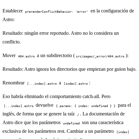
Establecer
en la configuración de
prerenderConflictBehavior: 'error'
Astro:
Resultado: ningún error reportado. Astro no lo considera un
conflicto.
Mover
a un subdirectorio (
):
404.astro
src/pages/_error/404.astro
Resultado: Astro ignora los directorios que empiezan por guion bajo.
Renombrar
a
:
[...index].astro
[index].astro
Eso habría eliminado el comportamiento catch-all. Pero
devuelve
para el
[...index].astro
{ params: { index: undefined } }
inglés, de forma que se genere la raíz
. La documentación de
/
Astro dice que los parámetros
son una característica
undefined
exclusiva de los parámetros rest. Cambiar a un parámetro
[index]