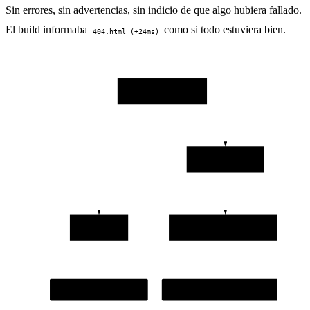
Sin errores, sin advertencias, sin indicio de que algo hubiera fallado.
El build informaba
como si todo estuviera bien.
404.html (+24ms)
Astro static build
catch-all route
404.astro
/404: no content entry
custom page written
redirect fallback overwrites